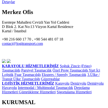
Detaylar
Merkez Ofis
Esentepe Mahallesi Cevizli Yan Yol Caddesi
D Blok 2. Kat No:13 Vizyon Kartal Residence
Kartal / İstanbul
+90 216 660 17 70 , +90 544 481 07 18
contact@logitransport.com
KARAYOLU HİZMETLERİMİZ
Soğuk Zincir (Frigo)
Taşımacılığı
Parsiyel Taşımacılık
Özel Proje Taşımacılığı
Yurt İçi
Lojistik
Fuar Taşımacılığı
Ekspres / Speedy Taşımacılık
3.Ülke /
Transit Ülke Taşımacılığı
Güzergahlar
LOJİSTİK HİZMETLERİMİZ
Karayolu
Denizyolu
Demiryolu
Havayolu
Intermodal / Multimodal Taşımacılık
Depolama
Hizmetleri
Gümrükleme Hizmetleri
Sigortalama Hizmetleri
KURUMSAL