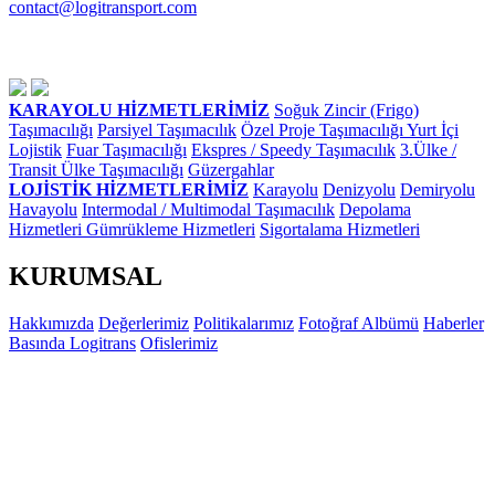
contact@logitransport.com
KARAYOLU HİZMETLERİMİZ
Soğuk Zincir (Frigo)
Taşımacılığı
Parsiyel Taşımacılık
Özel Proje Taşımacılığı
Yurt İçi
Lojistik
Fuar Taşımacılığı
Ekspres / Speedy Taşımacılık
3.Ülke /
Transit Ülke Taşımacılığı
Güzergahlar
LOJİSTİK HİZMETLERİMİZ
Karayolu
Denizyolu
Demiryolu
Havayolu
Intermodal / Multimodal Taşımacılık
Depolama
Hizmetleri
Gümrükleme Hizmetleri
Sigortalama Hizmetleri
KURUMSAL
Hakkımızda
Değerlerimiz
Politikalarımız
Fotoğraf Albümü
Haberler
Basında Logitrans
Ofislerimiz