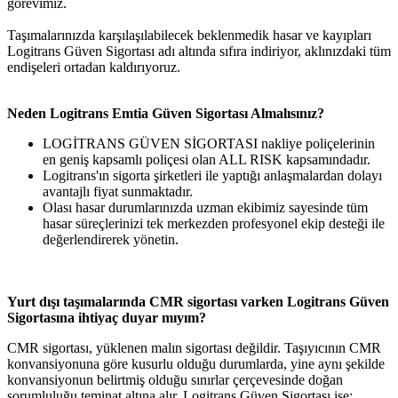
görevimiz.
Taşımalarınızda karşılaşılabilecek beklenmedik hasar ve kayıpları
Logitrans Güven Sigortası adı altında sıfıra indiriyor, aklınızdaki tüm
endişeleri ortadan kaldırıyoruz.
Neden Logitrans Emtia Güven Sigortası Almalısınız?
LOGİTRANS GÜVEN SİGORTASI nakliye poliçelerinin
en geniş kapsamlı poliçesi olan ALL RISK kapsamındadır.
Logitrans'ın sigorta şirketleri ile yaptığı anlaşmalardan dolayı
avantajlı fiyat sunmaktadır.
Olası hasar durumlarınızda uzman ekibimiz sayesinde tüm
hasar süreçlerinizi tek merkezden profesyonel ekip desteği ile
değerlendirerek yönetin.
Yurt dışı taşımalarında CMR sigortası varken Logitrans Güven
Sigortasına ihtiyaç duyar mıyım?
CMR sigortası, yüklenen malın sigortası değildir. Taşıyıcının CMR
konvansiyonuna göre kusurlu olduğu durumlarda, yine aynı şekilde
konvansiyonun belirtmiş olduğu sınırlar çerçevesinde doğan
sorumluluğu teminat altına alır. Logitrans Güven Sigortası ise;