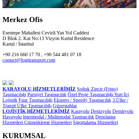
Merkez Ofis
Esentepe Mahallesi Cevizli Yan Yol Caddesi
D Blok 2. Kat No:13 Vizyon Kartal Residence
Kartal / İstanbul
+90 216 660 17 70 , +90 544 481 07 18
contact@logitransport.com
KARAYOLU HİZMETLERİMİZ
Soğuk Zincir (Frigo)
Taşımacılığı
Parsiyel Taşımacılık
Özel Proje Taşımacılığı
Yurt İçi
Lojistik
Fuar Taşımacılığı
Ekspres / Speedy Taşımacılık
3.Ülke /
Transit Ülke Taşımacılığı
Güzergahlar
LOJİSTİK HİZMETLERİMİZ
Karayolu
Denizyolu
Demiryolu
Havayolu
Intermodal / Multimodal Taşımacılık
Depolama
Hizmetleri
Gümrükleme Hizmetleri
Sigortalama Hizmetleri
KURUMSAL